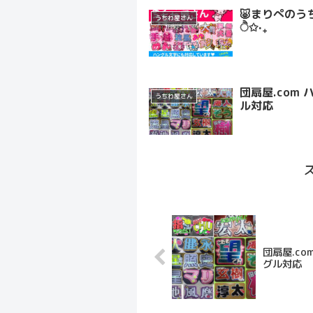
🐷まりぺのう
うちわ屋さん
ੈ✩‧₊
団扇屋.com 
うちわ屋さん
ル対応
団扇屋.co
グル対応