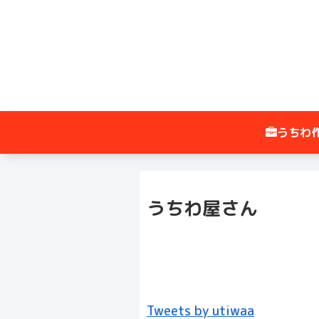
うちわ
うちわ屋さん
Tweets by utiwaa