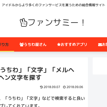
アイドルからより多くのファンサービスを貰うための総合情報サイト
ファンサミー！
作り方
うちわ屋さん
おすすめアプリ
お
「うちわ」「文字」「メルヘ
ヘン文字を探す
2018.09.07
2018.09.06
画、「うちわ」「文字」などで検索すると良い
ップしてくれています。