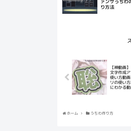
ァンサうちわ
り方法
【神動画】
文字作成ア
使い方動画
リの使い方
にわかる動
ホーム
うちわ作り方