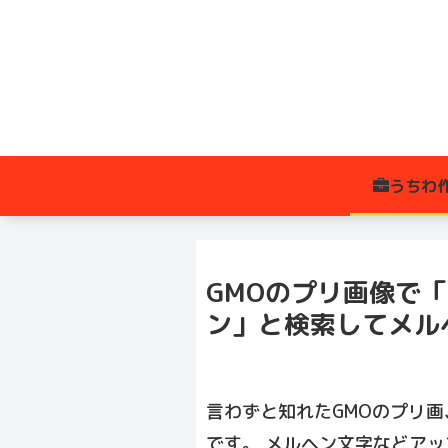
うちわ
GMOのプリ画像で
ン」と検索してメル
言わずと知れたGMOのプリ
です。 メルヘン文字などア