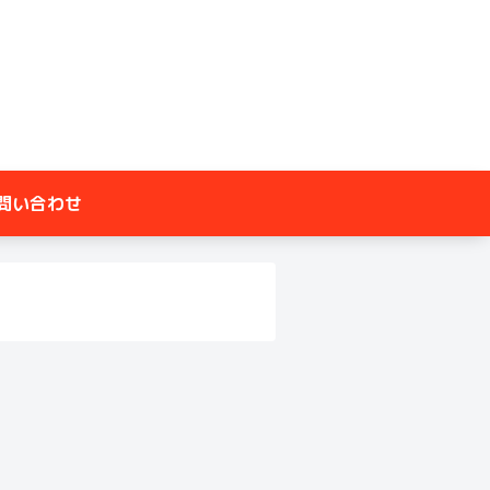
問い合わせ