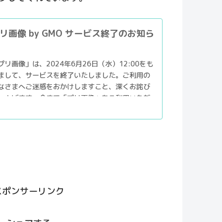
リ画像 by GMO サービス終了のお知ら
プリ画像」は、2024年6月26日（水）12:00をも
まして、サービスを終了いたしました。ご利用の
なさまへご迷惑をおかけしますこと、深くお詫び
し上げます。今まで「プリ画像」をご利用いただ
たみなさまには、心より感謝を申し上げます。あ
がとうございました。
スポンサーリンク